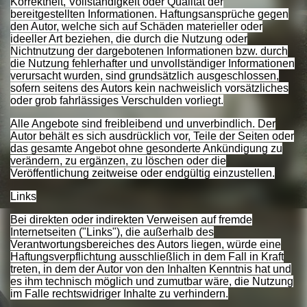
Korrektheit, Vollständigkeit oder Qualität der
bereitgestellten Informationen. Haftungsansprüche gegen
den Autor, welche sich auf Schäden materieller oder
ideeller Art beziehen, die durch die Nutzung oder
Nichtnutzung der dargebotenen Informationen bzw. durch
die Nutzung fehlerhafter und unvollständiger Informationen
verursacht wurden, sind grundsätzlich ausgeschlossen,
sofern seitens des Autors kein nachweislich vorsätzliches
oder grob fahrlässiges Verschulden vorliegt.
Alle Angebote sind freibleibend und unverbindlich. Der
Autor behält es sich ausdrücklich vor, Teile der Seiten oder
das gesamte Angebot ohne gesonderte Ankündigung zu
verändern, zu ergänzen, zu löschen oder die
Veröffentlichung zeitweise oder endgültig einzustellen.
Links
Bei direkten oder indirekten Verweisen auf fremde
Internetseiten ("Links"), die außerhalb des
Verantwortungsbereiches des Autors liegen, würde eine
Haftungsverpflichtung ausschließlich in dem Fall in Kraft
treten, in dem der Autor von den Inhalten Kenntnis hat und
es ihm technisch möglich und zumutbar wäre, die Nutzung
im Falle rechtswidriger Inhalte zu verhindern.