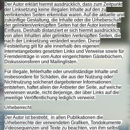
Der Autor erklärt hiermit ausdrücklich, dass zum Zeitpunkt
der Linksetzung keine illegalen Inhalte auf den zu
verlinkenden Seiten erkennbar waren. Auf die aktuelle und
zukünftige Gestaltung, die Inhalte oder die Urheberschaft
der gelinkten/verknüpften Seiten hat der Autor keinerlei
Einfluss. Deshalb distanziert er sich hiermit ausdrücklich
von allen Inhalten aller gelinkten /verknüpften Seiten, die
nach der Linksetzung verändert wurden. Diese
Feststellung gilt für alle innerhalb des eigenen
Internetangebotes gesetzten Links und Verweise sowie für
Fremdeinträge in vom Autor eingerichteten Gästebüchern,
Diskussionsforen und Mailinglisten.
Für illegale, fehlerhafte oder unvollständige Inhalte und
insbesondere für Schäden, die aus der Nutzung oder
Nichtnutzung solcherart dargebotener Informationen
entstehen, haftet allein der Anbieter der Seite, auf welche
verwiesen wurde, nicht derjenige, der über Links auf die
jeweilige Veröffentlichung lediglich verweist.
Urheberrecht
Der Autor ist bestrebt, in allen Publikationen die
Urheberrechte der verwendeten Grafiken, Tondokumente,
Videosequenzen und Texte zu beachten, von ihm selbst