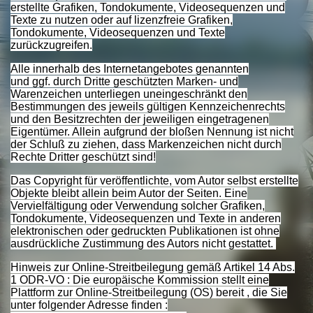
erstellte Grafiken, Tondokumente, Videosequenzen und
Texte zu nutzen oder auf lizenzfreie Grafiken,
Tondokumente, Videosequenzen und Texte
zurückzugreifen.
Alle innerhalb des Internetangebotes genannten
und ggf. durch Dritte geschützten Marken- und
Warenzeichen unterliegen uneingeschränkt den
Bestimmungen des jeweils gültigen Kennzeichenrechts
und den Besitzrechten der jeweiligen eingetragenen
Eigentümer. Allein aufgrund der bloßen Nennung ist nicht
der Schluß zu ziehen, dass Markenzeichen nicht durch
Rechte Dritter geschützt sind!
Das Copyright für veröffentlichte, vom Autor selbst erstellte
Objekte bleibt allein beim Autor der Seiten. Eine
Vervielfältigung oder Verwendung solcher Grafiken,
Tondokumente, Videosequenzen und Texte in anderen
elektronischen oder gedruckten Publikationen ist ohne
ausdrückliche Zustimmung des Autors nicht gestattet.
Hinweis zur Online-Streitbeilegung gemäß Artikel 14 Abs.
1 ODR-VO : Die europäische Kommission stellt eine
Plattform zur Online-Streitbeilegung (OS) bereit , die Sie
unter folgender Adresse finden :