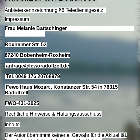
Anbieterkennzeichnung §6 Teledienstgesetz :
Impressum
Frau Melanie Battschinger
Roxheimer Str. 52
67240 Bobenheim-Roxheim
anfrage@feworadolfzell.de
Tel. 0049 176 20768979
Fewo Haus Mozart , Konstanzer Str. 54 in 78315
Radolfzell
FWO-431-2025
Rechtliche Hinweise & Haftungsausschluss
Inhalte
Der Autor übernimmt keinerlei Gewähr für die Aktualität,