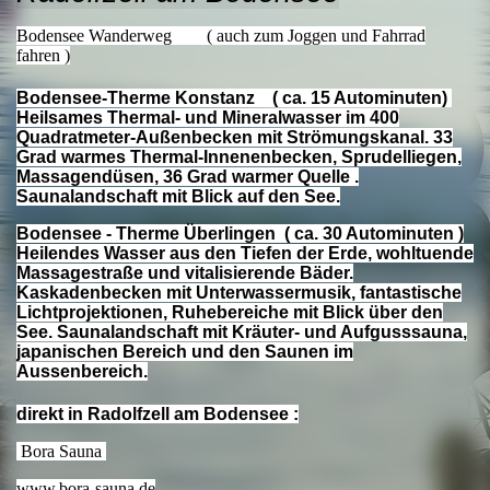
Bodensee Wanderweg ( auch zum Joggen und Fahrrad
fahren )
Bodensee-Therme Konstanz ( ca. 15 Autominuten)
Heilsames Thermal- und Mineralwasser im 400
Quadratmeter-Außenbecken mit Strömungskanal. 33
Grad warmes Thermal-Innenenbecken, Sprudelliegen,
Massagendüsen, 36 Grad warmer Quelle .
Saunalandschaft mit Blick auf den See.
Bodensee - Therme Überlingen ( ca. 30 Autominuten )
Heilendes Wasser aus den Tiefen der Erde, wohltuende
Massagestraße und vitalisierende Bäder.
Kaskadenbecken mit Unterwassermusik, fantastische
Lichtprojektionen, Ruhebereiche mit Blick über den
See. Saunalandschaft mit Kräuter- und Aufgusssauna,
japanischen Bereich und den Saunen im
Aussenbereich.
direkt in Radolfzell am Bodensee :
Bora Sauna
www.bora-sauna.de